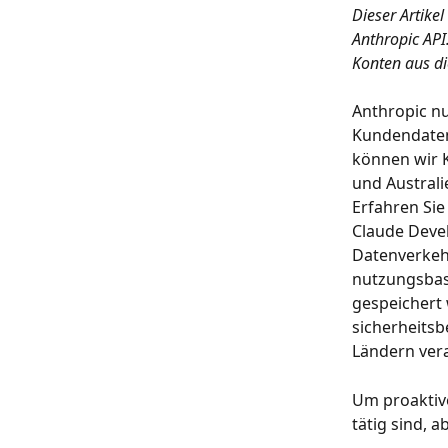
Dieser Artike
Anthropic API
Konten aus di
Anthropic nu
Kundendaten,
können wir 
und Australi
Erfahren Sie
Claude Deve
Datenverkehr
nutzungsbas
gespeichert 
sicherheits
Ländern vera
Um proaktiv
tätig sind, 