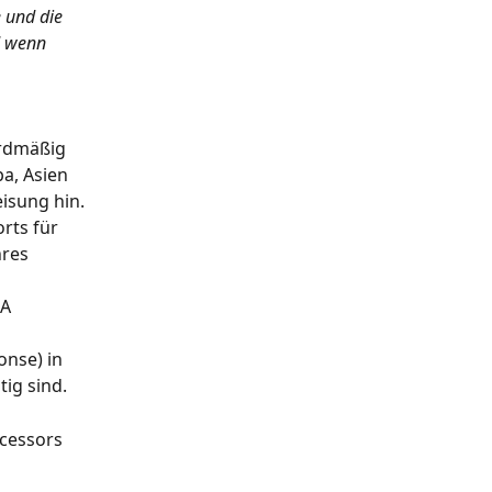
 und die 
d wenn 
rdmäßig 
a, Asien 
isung hin. 
rts für 
res 
A 
nse) in 
ätig sind.
cessors 