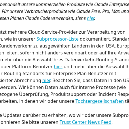
l behandelt unsere kommerziellen Produkte wie Claude Enterprise
. Für unsere Verbraucherprodukte wie Claude Free, Pro, Max un
esen Plänen Claude Code verwenden, siehe 
hier
.
tzt mehrere Cloud-Service-Provider zur Verarbeitung von 
 wie in unserer 
Subprocessor-Liste
 dokumentiert. Standa
Kundenverkehr zu ausgewählten Ländern in den USA, Europ
en leiten, sofern nicht anders vereinbart oder auf Ihre Anwe
 mehr über die Auswahl Ihres Datenverkehr-Routing-Stando
loper Platform-Benutzer 
hier
 und mehr über die Auswahl Ih
-Routing-Standorts für Enterprise Plan-Benutzer mit 
ierter Abrechnung 
hier
. Beachten Sie, dass Daten in den US
werden. Wir können Daten auch für interne Prozesse (wie 
bezogene Überprüfung, Produktsupport oder Incident Respo
rbeiten, in denen wir oder unsere 
Tochtergesellschaften
 t
e Updates darüber zu erhalten, wo wir oder unsere Subpro
abonnieren Sie bitte unseren 
Trust Center News Feed
.