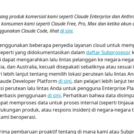
entang produk komersial kami seperti Claude Enterprise dan Anthro
konsumen kami seperti Claude Free, Pro, Max dan ketika akun d
ggunakan Claude Code, lihat 
di sini
.
enggunakan beberapa penyedia layanan cloud untuk memp
seperti yang didokumentasikan dalam 
daftar Subprosesor
 
i dapat mengarahkan lalu lintas pelanggan ke negara-negara
ia, dan Australia, kecuali disepakati sebaliknya atau sesuai 
ri lebih lanjut tentang memilih lokasi perutean lalu lintas A
aude Developer Platform 
di sini
, dan pelajari lebih lanjut t
si perutean lalu lintas Anda untuk pengguna Enterprise Pl
erbasis penggunaan 
di sini
. Perhatikan bahwa data disimpa
pat memproses data untuk proses internal (seperti tinjauan
ukungan produk, atau respons insiden) di negara-negara 
kami beroperasi.
ima pembaruan proaktif tentang di mana kami atau Subpr