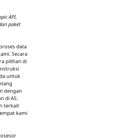
pic API. 
ari paket 
roses data 
kami. Secara 
 pilihan di 
instruksi 
nda untuk 
entang 
an dengan 
n di AS. 
 terkait 
tempat kami 
osesor 