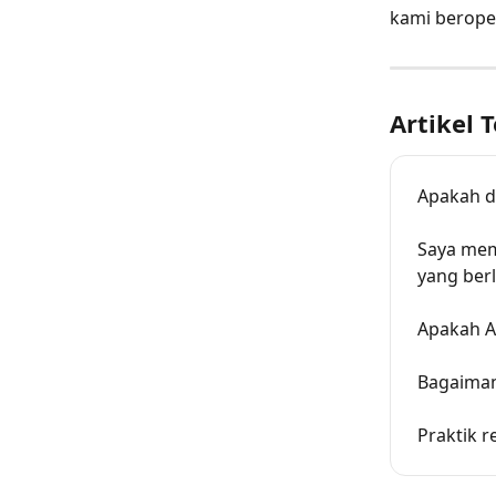
kami beroper
Artikel T
Apakah d
Saya memi
yang ber
Apakah A
Bagaiman
Praktik r