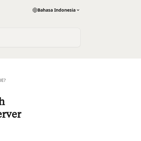
Bahasa Indonesia
UE?
h
erver