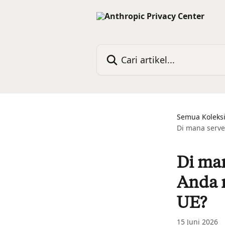
Lewati ke konten utama
Cari artikel...
Semua Koleks
Di mana serv
Di ma
Anda 
UE?
15 Juni 2026