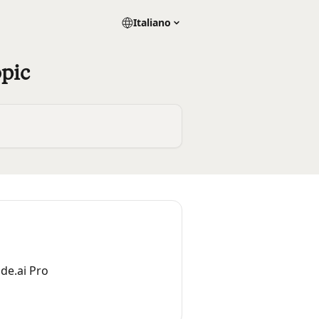
Italiano
opic
ude.ai Pro