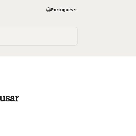
Português
 usar