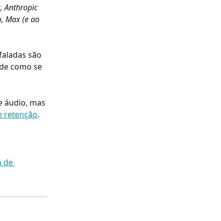
, Anthropic 
, Max (e ao 
faladas são 
ude como se 
e áudio, mas 
e retenção
.
a de 