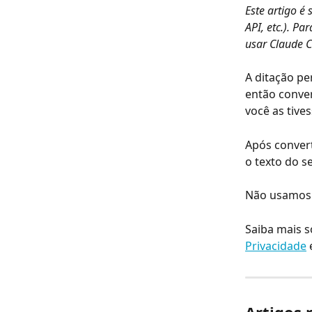
Este artigo é
API, etc.). P
usar Claude C
A ditação pe
então conve
você as tive
Após convert
o texto do s
Não usamos 
Saiba mais s
Privacidade
 