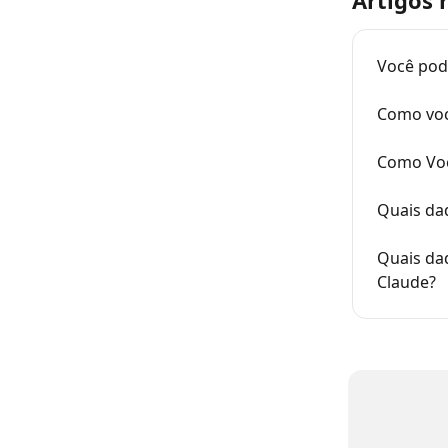
Artigos 
Você pod
Como voc
Como Voc
Quais da
Quais dad
Claude?