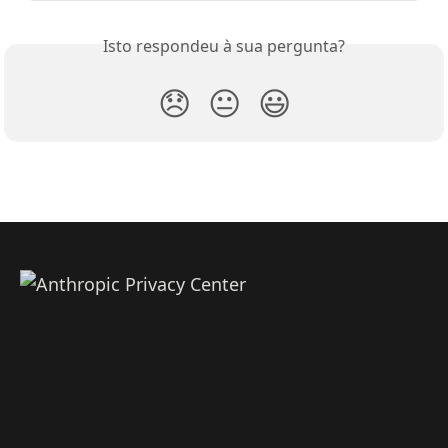
Isto respondeu à sua pergunta?
😞
😐
😃