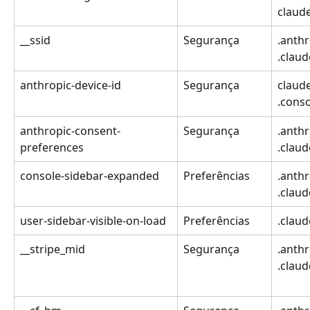
claude
__ssid
Segurança
.anthr
.claud
anthropic-device-id
Segurança
claude
.cons
anthropic-consent-
Segurança
.anthr
preferences
.claud
console-sidebar-expanded
Preferências
.anthr
.claud
user-sidebar-visible-on-load
Preferências
.claud
__stripe_mid
Segurança
.anthr
.claud