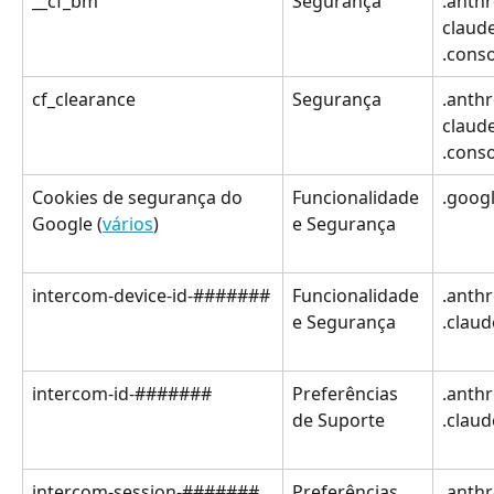
__cf_bm
Segurança
.anthr
claude
.cons
cf_clearance
Segurança
.anthr
claude
.cons
Cookies de segurança do 
Funcionalidade 
.goog
Google (
vários
)
e Segurança
intercom-device-id-#######
Funcionalidade 
.anthr
e Segurança
.claud
intercom-id-#######
Preferências 
.anthr
de Suporte
.claud
intercom-session-#######
Preferências 
.anthr