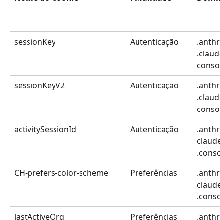
sessionKey
Autenticação
.anthr
.claude
conso
sessionKeyV2
Autenticação
.anthr
.claude
conso
activitySessionId
Autenticação
.anthr
claude
.cons
CH-prefers-color-scheme
Preferências
.anthr
claude
.cons
lastActiveOrg
Preferências
.anthr