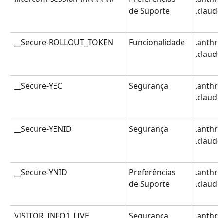
de Suporte
.claud
__Secure-ROLLOUT_TOKEN
Funcionalidade
.anthr
.clau
__Secure-YEC
Segurança
.anthr
.clau
__Secure-YENID
Segurança
.anthr
.clau
__Secure-YNID
Preferências 
.anthr
de Suporte
.clau
VISITOR_INFO1_LIVE
Segurança  
.anthr