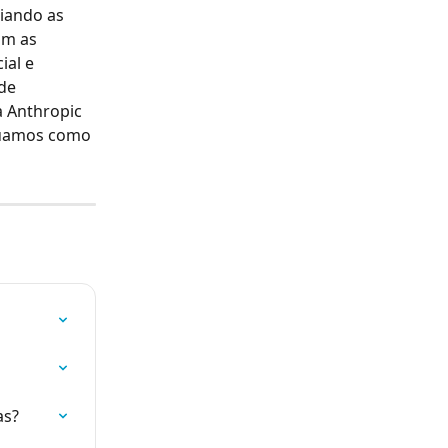
iando as 
om as 
ial e 
de 
 Anthropic 
tuamos como 
as?