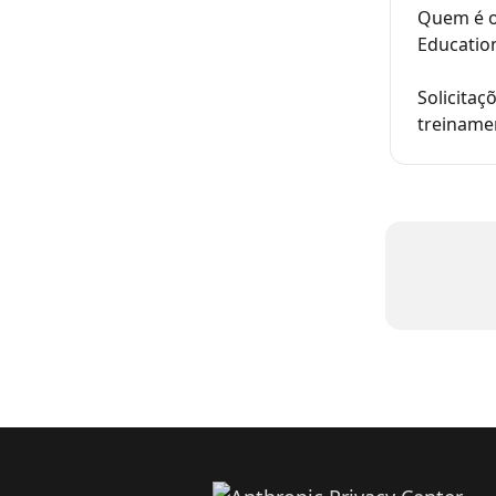
Quem é o 
Educatio
Solicitaç
treiname