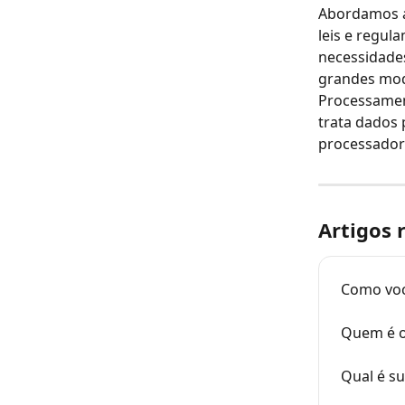
Abordamos a 
leis e regu
necessidades 
grandes mod
Processamen
trata dados
processador 
Artigos 
Como voc
Quem é o
Qual é s