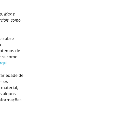
o, Max e 
ciais, como 
e sobre 
 
obtemos de 
obre como 
aqui
.
ariedade de 
r os 
material, 
s alguns 
informações 