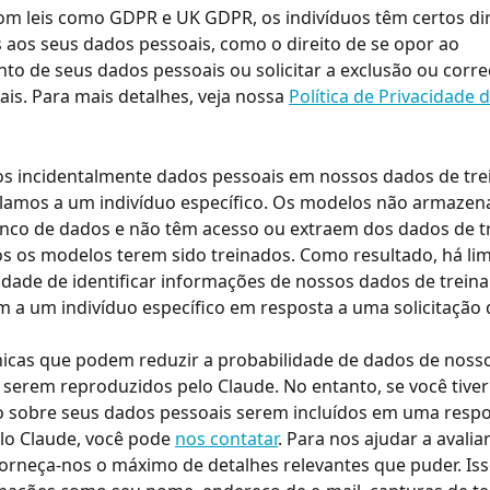
m leis como GDPR e UK GDPR, os indivíduos têm certos dir
 aos seus dados pessoais, como o direito de se opor ao 
o de seus dados pessoais ou solicitar a exclusão ou corre
is. Para mais detalhes, veja nossa 
Política de Privacidade 
os incidentalmente dados pessoais em nossos dados de tre
ulamos a um indivíduo específico. Os modelos não armazen
co de dados e não têm acesso ou extraem dos dados de t
ós os modelos terem sido treinados. Como resultado, há li
dade de identificar informações de nossos dados de trein
m a um indivíduo específico em resposta a uma solicitação d
icas que podem reduzir a probabilidade de dados de noss
serem reproduzidos pelo Claude. No entanto, se você tive
 sobre seus dados pessoais serem incluídos em uma respo
lo Claude, você pode 
nos contatar
. Para nos ajudar a avalia
 forneça-nos o máximo de detalhes relevantes que puder. Iss