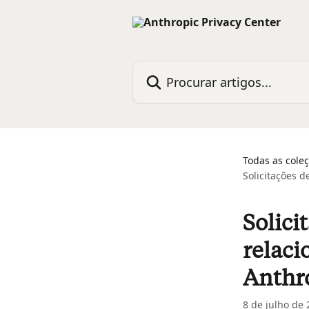
Ir para conteúdo principal
Procurar artigos...
Todas as cole
Solicitações 
Solici
relaci
Anthr
8 de julho de