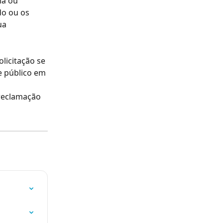
la ou 
o ou os 
ua 
licitação se 
e público em 
reclamação 