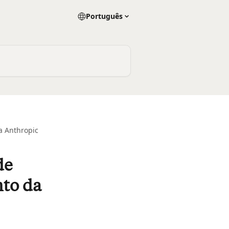
Português
a Anthropic
de
nto da