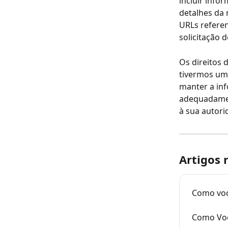
incluir info
detalhes da
URLs referen
solicitação 
Os direitos 
tivermos um 
manter a inf
adequadament
à sua autori
Artigos 
Como voc
Como Voc