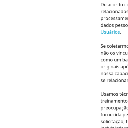
De acordo co
relacionados
processament
dados pessoa
Usuários
.
Se coletarm
não os vinc
como um ban
originais ap
nossa capaci
se relaciona
Usamos técn
treinamento 
preocupação
fornecida pe
solicitação,