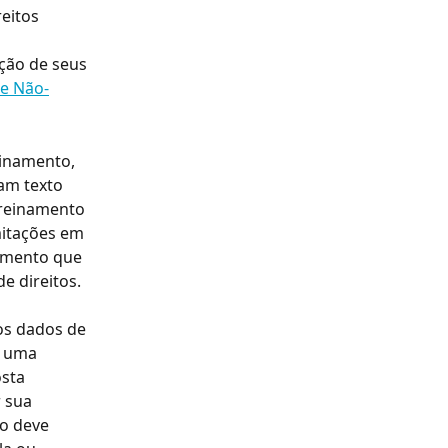
eitos 
ção de seus 
de Não-
inamento, 
am texto 
reinamento 
mitações em 
amento que 
e direitos.
os dados de 
r uma 
sta 
r sua 
o deve 