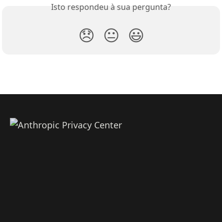
Isto respondeu à sua pergunta?
😞
😐
😃