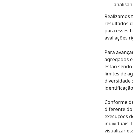
analisan
Realizamos t
resultados d
para esses f
avaliações r
Para avança
agregados e
estão sendo 
limites de a
diversidade 
identificaçã
Conforme de
diferente do
execuções do
individuais.
visualizar e