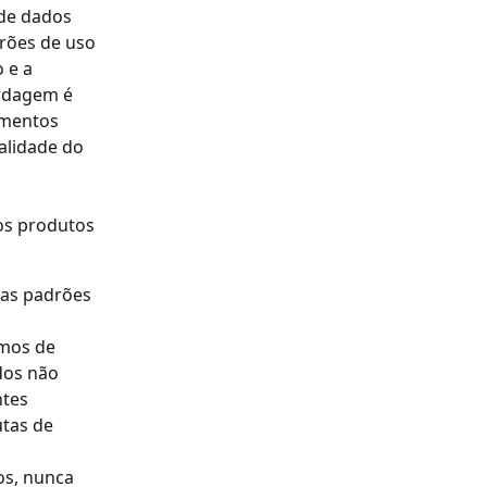
 de dados 
drões de uso 
 e a 
rdagem é 
mentos 
alidade do 
os produtos 
as padrões 
imos de 
dos não 
ntes
tas de 
s, nunca 