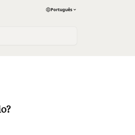
Português
io?