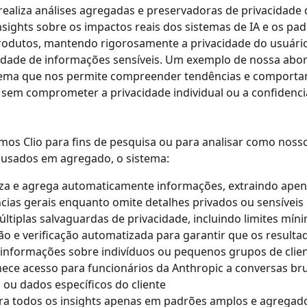
realiza análises agregadas e preservadoras de privacidade
nsights sobre os impactos reais dos sistemas de IA e os pa
rodutos, mantendo rigorosamente a privacidade do usuário
lidade de informações sensíveis. Um exemplo de nossa abo
tema que nos permite compreender tendências e comporta
sem comprometer a privacidade individual ou a confidenci
os Clio para fins de pesquisa ou para analisar como noss
 usados em agregado, o sistema:
za e agrega automaticamente informações, extraindo apen
cias gerais enquanto omite detalhes privados ou sensíveis
últiplas salvaguardas de privacidade, incluindo limites mín
o e verificação automatizada para garantir que os resulta
informações sobre indivíduos ou pequenos grupos de clie
ece acesso para funcionários da Anthropic a conversas bru
 ou dados específicos do cliente
a todos os insights apenas em padrões amplos e agregado