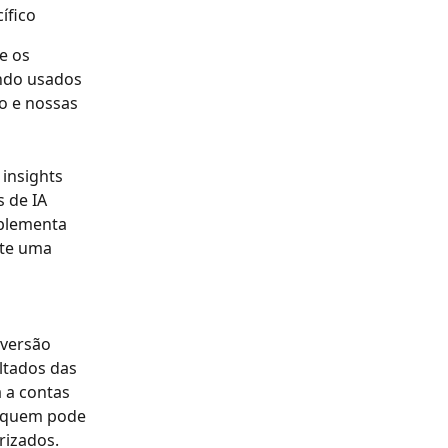
ífico
e os 
ndo usados 
o e nossas 
insights 
 de IA 
plementa 
te uma 
 
versão 
ltados das 
 a contas 
r quem pode 
rizados.