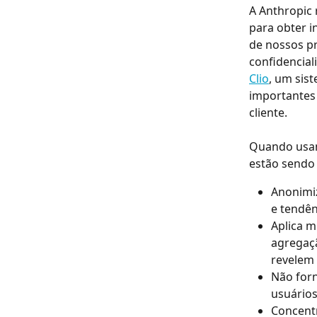
A Anthropic 
para obter i
de nossos p
confidencia
Clio
, um sis
importantes 
cliente.
Quando usam
estão sendo
Anonimi
e tendên
Aplica m
agregaçã
revelem 
Não forn
usuários
Concentr