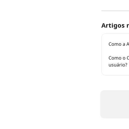
Artigos 
Como a A
Como o C
usuário?