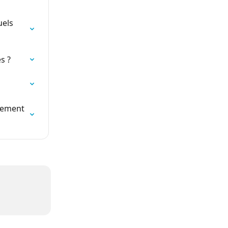
els 
s ?
nement 