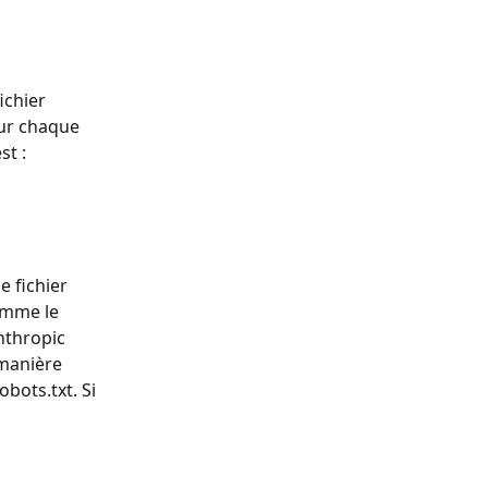
ichier 
our chaque 
st :
 fichier 
omme le 
nthropic 
manière 
obots.txt. Si 
 