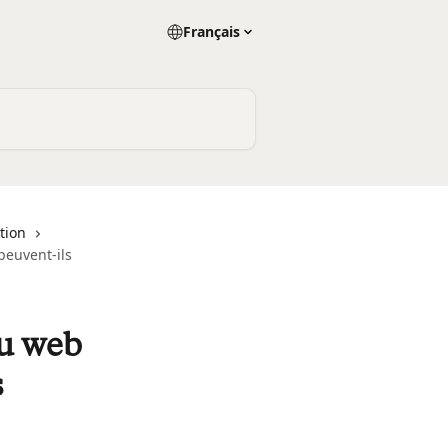
Français
ation
peuvent-ils
du web
s