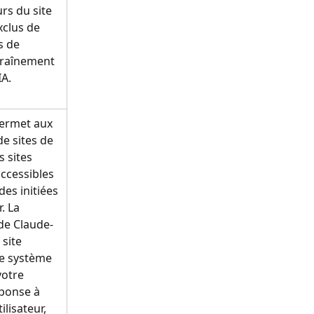
rs du site 
xclus de 
 de 
raînement 
IA.
ermet aux 
de sites de 
 sites 
ccessibles 
es initiées 
. La 
de Claude-
site 
e système 
otre 
ponse à 
lisateur, 