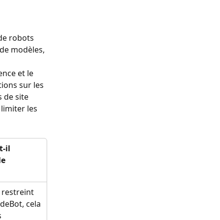
de robots 
 de modèles, 
 
nce et le 
ions sur les 
 de site 
imiter les 
-il 
e 
 restreint 
deBot, cela 
 