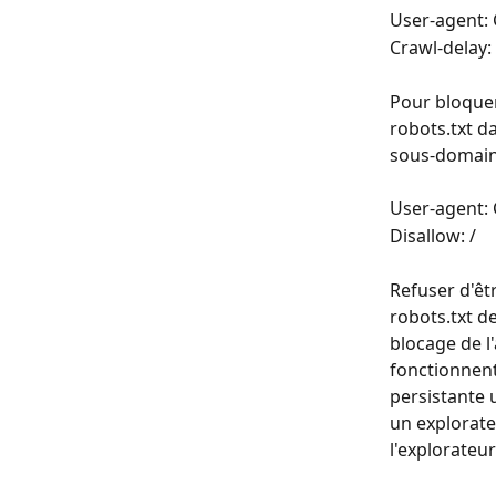
User-agent:
Crawl-delay:
Pour bloquer
robots.txt d
sous-domaine
User-agent:
Disallow: /
Refuser d'êtr
robots.txt d
blocage de l'
fonctionnent
persistante u
un explorate
l'explorateu