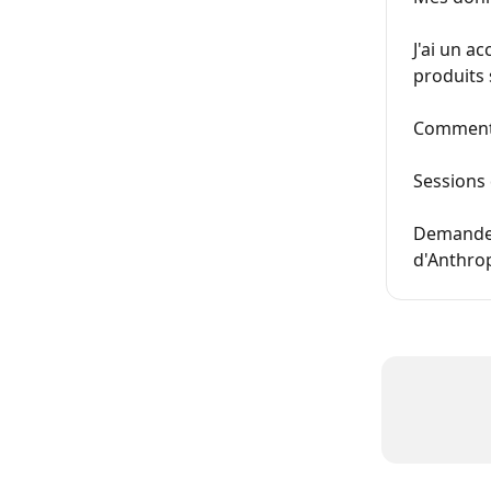
J'ai un a
produits s
Comment A
Sessions
Demandes 
d'Anthro