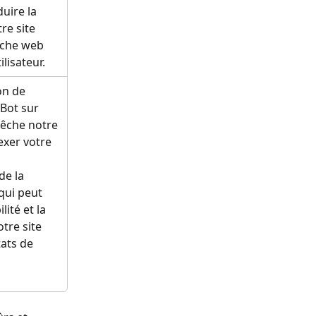
uire la 
tre site 
rche web 
ilisateur.
on de 
Bot sur 
pêche notre 
xer votre 
de la 
qui peut 
lité et la 
tre site 
tats de 
 