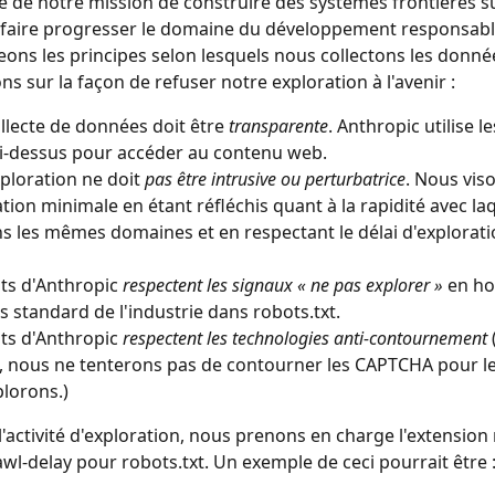
e de notre mission de construire des systèmes frontières sû
e faire progresser le domaine du développement responsable 
ons les principes selon lesquels nous collectons les donnée
ons sur la façon de refuser notre exploration à l'avenir :
llecte de données doit être 
transparente
. Anthropic utilise l
ci-dessus pour accéder au contenu web.
ploration ne doit 
pas
être
intrusive ou perturbatrice
. Nous vis
tion minimale en étant réfléchis quant à la rapidité avec la
s les mêmes domaines et en respectant le délai d'exploratio
ts d'Anthropic 
respectent les signaux « ne pas explorer »
 en ho
es standard de l'industrie dans robots.txt.
ts d'Anthropic 
respectent les technologies anti-contournement
 
 nous ne tenterons pas de contourner les CAPTCHA pour les
lorons.)
l'activité d'exploration, nous prenons en charge l'extension
wl-delay pour robots.txt. Un exemple de ceci pourrait être 