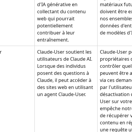
d'IA générative en 
matériaux futu
collectant du contenu 
doivent être e
web qui pourrait 
nos ensembles
potentiellement 
données d'ent
contribuer à leur 
de modèles d'
entraînement.
r
Claude-User soutient les 
Claude-User p
utilisateurs de Claude AI. 
propriétaires 
Lorsque des individus 
contrôler quels
posent des questions à 
peuvent être a
Claude, il peut accéder à 
via ces demand
des sites web en utilisant 
par l'utilisateur
un agent Claude-User.
désactivation 
User sur votre 
empêche notr
de récupérer v
contenu en ré
une requête uti