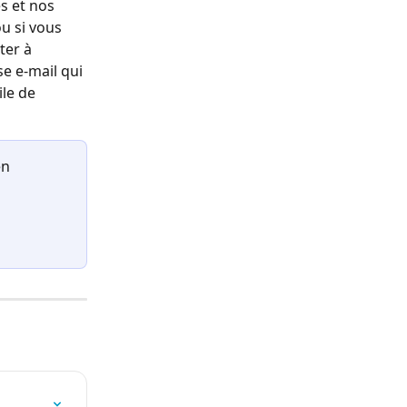
s et nos 
u si vous 
ter à 
se e-mail qui 
le de 
n 