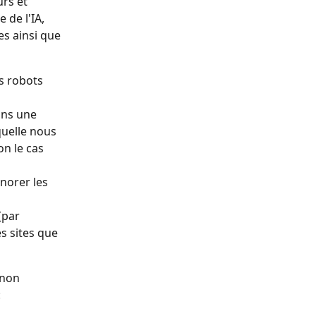
rs et 
de l'IA, 
s ainsi que 
es robots 
ons une 
quelle nous 
n le cas 
norer les 
(par 
 sites que 
 non 
: