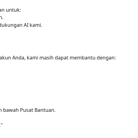
n untuk:
n.
dukungan AI kami.
s akun Anda, kami masih dapat membantu dengan:
an bawah Pusat Bantuan.
."