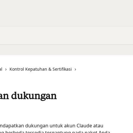
al
Kontrol Kepatuhan & Sertifikasi
an dukungan
endapatkan dukungan untuk akun Claude atau 
g berbeda tersedia tergantung pada paket Anda.