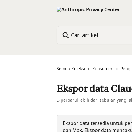
Lewati ke konten utama
Cari artikel...
Semua Koleksi
Konsumen
Penga
Ekspor data Cla
Diperbarui lebih dari sebulan yang la
Ekspor data tersedia untuk pen
dan Max. Ekspor data mencaku