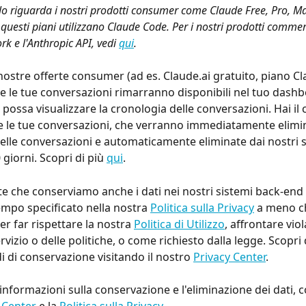
lo riguarda i nostri prodotti consumer come Claude Free, Pro, M
 questi piani utilizzano Claude Code. Per i nostri prodotti comme
k e l'Anthropic API, vedi 
qui
.
e nostre offerte consumer (ad es. Claude.ai gratuito, piano Cla
e le tue conversazioni rimarranno disponibili nel tuo dashb
ossa visualizzare la cronologia delle conversazioni. Hai il 
e le tue conversazioni, che verranno immediatamente elimin
elle conversazioni e automaticamente eliminate dai nostri 
giorni. Scopri di più 
qui
.
te che conserviamo anche i dati nei nostri sistemi back-end p
empo specificato nella nostra 
Politica sulla Privacy
 a meno c
r far rispettare la nostra 
Politica di Utilizzo
, affrontare viol
rvizio o delle politiche, o come richiesto dalla legge. Scopri d
i di conservazione visitando il nostro 
Privacy Center
.
 informazioni sulla conservazione e l'eliminazione dei dati, co