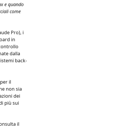
ax e quando 
rciali come 
ude Pro), i 
oard in 
controllo 
ate dalla 
sistemi back-
er il 
he non sia 
azioni dei 
i più sui 
nsulta il 