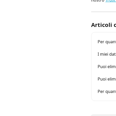
nostro 
Trust
Articoli 
Per quant
I miei da
Puoi elim
Puoi elim
Per quant